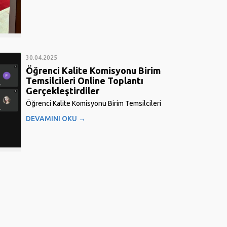
30.04.2025
Öğrenci Kalite Komisyonu Birim
Temsilcileri Online Toplantı
Gerçekleştirdiler
Öğrenci Kalite Komisyonu Birim Temsilcileri
Online Toplantı Gerçekleştirdi Ondokuz Mayıs
DEVAMINI OKU →
Üniversitesi Öğrenci Kalite Komisyonu birim
temsilcileri tarafından 30 Nisan 2025 tarihinde,
saat 19.00’da çevrim içi ortamda toplantı
gerçekleştirildi. Toplantının ana gündem
maddeleri arasında kalite komisyonu...