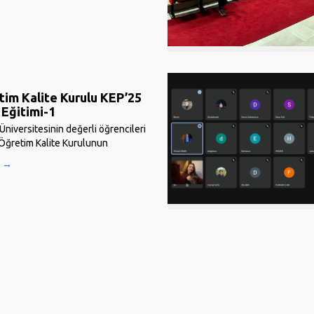
im Kalite Kurulu KEP’25
i Eğitimi-1
iversitesinin değerli öğrencileri
Öğretim Kalite Kurulunun
e Elçisi Eğitim Programı’na ait
U →
irsiniz. Sayın Yükseköğretim
n ilk Kalite Elçisi Eğitim Programı
 tarihinde sizlerle buluşuyor.