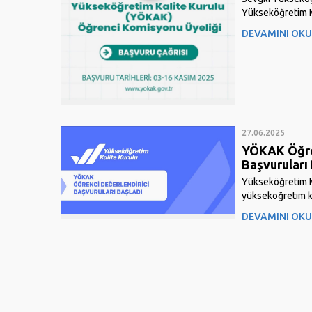
Yükseköğretim K
ve Öğrenci Komi
DEVAMINI OK
2025-2026 akad
yapmak üzere yen
için başvurular 
arasında www.yo
“Başvuru...
27.06.2025
YÖKAK Öğre
Başvuruları
Yükseköğretim K
yükseköğretim k
yürütülen Kurum
DEVAMINI OK
Ara Değerlendir
programlarında ö
görev almak iste
öğrenciler için ba