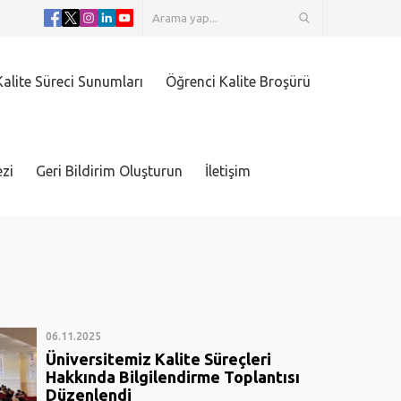
alite Süreci Sunumları
Öğrenci Kalite Broşürü
zi
Geri Bildirim Oluşturun
İletişim
06.11.2025
Üniversitemiz Kalite Süreçleri
Hakkında Bilgilendirme Toplantısı
Düzenlendi