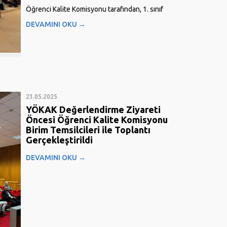
Öğrenci Kalite Komisyonu tarafından, 1. sınıf
öğrencilerinin karşılaştıkları sorunlara ilişkin
DEVAMINI OKU →
öğrenci görüşlerini değerlendirmek ve
üniversitemizde yürütülen kalite süreçleri
hakkında bilgilendirme yapmak amacıyla 6 Kasım
2025 tarihinde yüz yüze bir toplantı
düzenlendi. Üniversitemiz 2. sınıf öğrencilerinden
oluşturulan...
23.05.2025
YÖKAK Değerlendirme Ziyareti
Öncesi Öğrenci Kalite Komisyonu
Birim Temsilcileri ile Toplantı
Gerçekleştirildi
23 Mayıs 2025 tarihinde, YÖKAK değerlendirme
DEVAMINI OKU →
ziyareti öncesinde Öğrenci Kalite Komisyonu birim
temsilcileri ile kapsamlı bir hazırlık toplantısı
gerçekleştirildi. Toplantı, kalite güvencesi
süreçlerinin etkin şekilde yürütülmesi ve öğrenci
katılımının güçlendirilmesi amacıyla Üniversitemiz
Öğrenci Kalite Komisyonu tarafından...