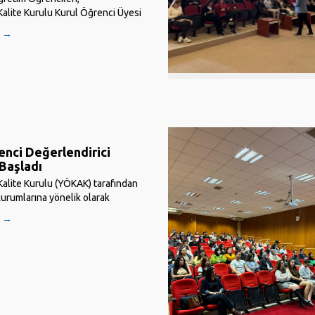
alite Kurulu Kurul Öğrenci Üyesi
syonu Yönergesi bağlamında,
U →
emik yılında Komisyonda görev
i üyeler belirlenecektir. Üyelik
03-16 Kasım 2025 tarihleri
kak.gov.tr adresinde yer alan
nci Değerlendirici
 Başladı
alite Kurulu (YÖKAK) tarafından
urumlarına yönelik olarak
sal Dış Değerlendirme, İzleme,
U →
me ve Kurumsal Akreditasyon
ğrenci değerlendirici olarak
yen ön lisans, lisans ve lisansüstü
şvurular başlamıştır....