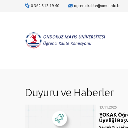
0 362 312 19 40
ogrencikalite@omu.edu.tr
Duyuru ve Haberler
13.11.2025
YÖKAK Öğre
Üyeliği Baş
Sevgili Yükseköğ