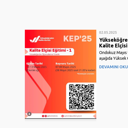
02.05.2025
Yükseköğret
Kalite Elçis
Ondokuz Mayıs Ün
aşağıda Yüksek 
düzenlediği Kalit
DEVAMINI OK
duyuruyu bulabil
Öğrencileri, Yılı
12-13 Mayıs 2025
Çok sayıda...