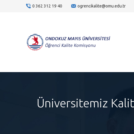
0 362 312 19 40
ogrencikalite@omu.edu.tr
Üniversitemiz Kali